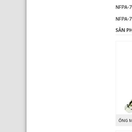
NFPA-70
NFPA-72
SẢN P
ỐNG M