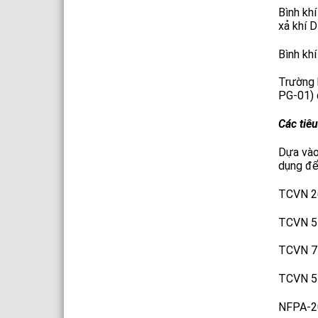
Bình kh
xả khí 
Bình kh
Trường 
PG-01) 
Các tiê
Dựa vào
dụng để
TCVN 26
TCVN 57
TCVN 71
TCVN 57
NFPA-20