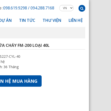
 :
098.619.9298 / 094.288.7168
DỰ ÁN
TIN TỨC
THƯ VIỆN
LIÊN HỆ
ỮA CHÁY FM-200 LOẠI 40L
FS227-CYL-40
n hệ
h: 36 Tháng
ÊN HỆ MUA HÀNG