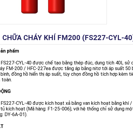
 CHỮA CHÁY KHÍ FM200 (FS227-CYL-40
sản phẩm
ı́ FS227-CYL-40 được chế tạo bằng thép đúc, dung tı́ch 40L sử d
áy FM-200 / HFC-227ea được tăng áp bằng nitơ tới áp suất 50 bar
bı̀nh, đồng hồ hiển thị áp suất, tùy chọn đồng hồ tı́ch hợp kèm t
n toàn.
ĐỘNG
í FS227-CYL-40 được kích hoạt xả bằng van kích hoạt bằng khí / 
 tủ kích hoạt (Mã hàng: F1-25-006); với hệ thống chỉ sử dụng một
g: DY-6A-01).
ẶT