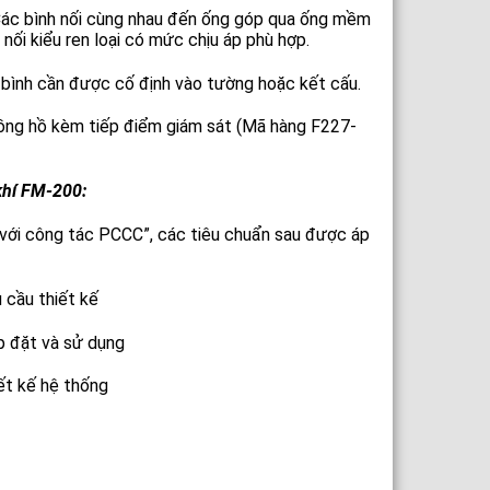
 Các bình nối cùng nhau đến ống góp qua ống mềm
ối kiểu ren loại có mức chịu áp phù hợp.
ữ bình cần được cố định vào tường hoặc kết cấu.
đồng hồ kèm tiếp điểm giám sát (Mã hàng F227-
khí FM-200:
i với công tác PCCC”, các tiêu chuẩn sau được áp
 cầu thiết kế
p đặt và sử dụng
ết kế hệ thống