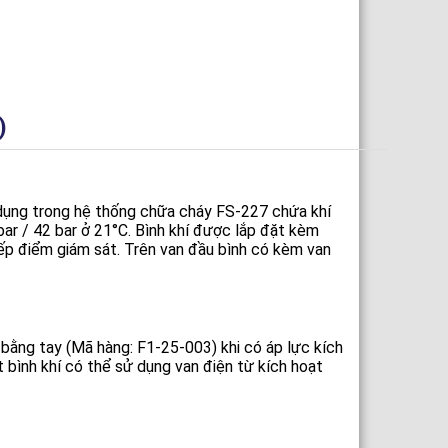
)
ụng trong hệ thống chữa cháy FS-227 chứa khı́
 / 42 bar ở 21°C. Bı̀nh khı́ được lắp đặt kèm
iếp điểm giám sát. Trên van đầu bı̀nh có kèm van
bằng tay (Mã hàng: F1-25-003) khi có áp lực kích
 bình khí có thể sử dụng van điện từ kích hoạt