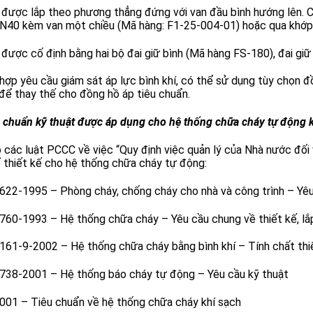
í được lắp theo phương thẳng đứng với van đầu bình hướng lên.
DN40 kèm van một chiều (Mã hàng: F1-25-004-01) hoặc qua khớp n
í được cố định bằng hai bộ đai giữ bình (Mã hàng FS-180), đai gi
hợp yêu cầu giám sát áp lực bình khí, có thể sử dụng tùy chọn 
để thay thế cho đồng hồ áp tiêu chuẩn.
u chuẩn kỹ thuật được áp dụng cho hệ thống chữa cháy tự động 
 các luật PCCC về việc “Quy định việc quản lý của Nhà n­­ước đố
 thiết kế cho hệ thống chữa cháy tự động:
22-1995 – Phòng cháy, chống cháy cho nhà và công trình – Yêu
60-1993 – Hệ thống chữa cháy – Yêu cầu chung về thiết kế, lắ
61-9-2002 – Hệ thống chữa cháy bằng bình khí – Tính chất thi
38-2001 – Hệ thống báo cháy tự động – Yêu cầu kỹ thuật
01 – Tiêu chuẩn về hệ thống chữa cháy khí sạch