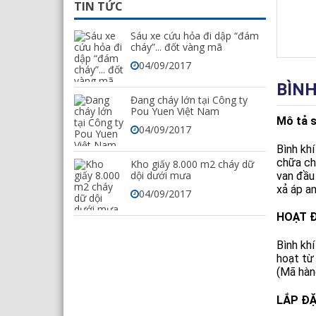
TIN TỨC
Sáu xe cứu hỏa đi dập “đám
cháy”... đốt vàng mã
04/09/2017
BÌNH
Đang cháy lớn tại Công ty
Pou Yuen Việt Nam
Mô tả 
04/09/2017
Bı̀nh kh
chữa ch
Kho giấy 8.000 m2 cháy dữ
dội dưới mưa
van đầu 
xả áp a
04/09/2017
HOẠT 
Bình kh
hoạt từ
(Mã hàn
LẮP Đ