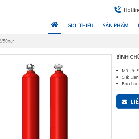
Hotline
GIỚI THIỆU
SẢN PHẨM
2/50bar
BÌNH CH
Mã số: 
Giá: Liê
Bảo hàn
LI