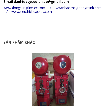
Email:daohiepsycodien.ae@gmail.com
www.dongsungfinetec.com
/
www.baochaythongminh.com
/
www.sieuthichuachay.com
SẢN PHẨM KHÁC